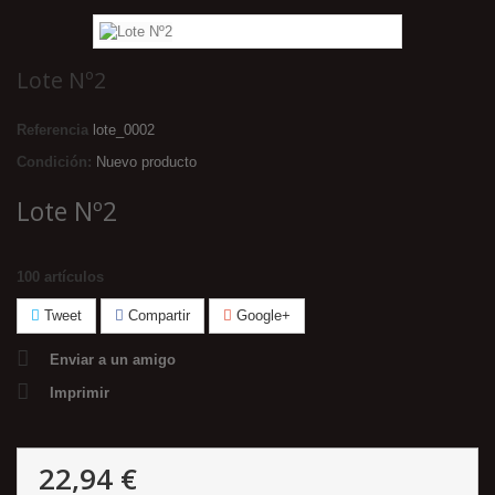
Lote Nº2
Referencia
lote_0002
Condición:
Nuevo producto
Lote Nº2
100
artículos
Tweet
Compartir
Google+
Enviar a un amigo
Imprimir
22,94 €