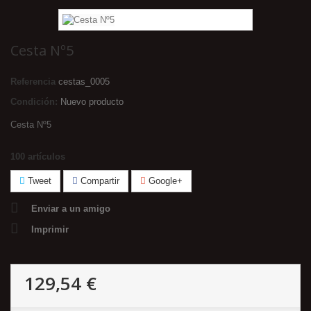
Cesta Nº5
Referencia
cestas_0005
Condición:
Nuevo producto
Cesta Nº5
100
artículos
Tweet
Compartir
Google+
Enviar a un amigo
Imprimir
129,54 €