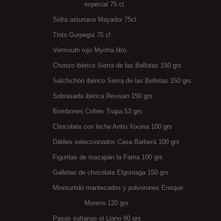
especial 75 cl
Sidra asturiana Mayador 75cl
Tinto Gurpegui 75 cl
Vermouth rojo Myrrha litro
Chorizo ibérico Sierra de las Bellotas 150 grs
Salchichón ibérico Sierra de las Bellotas 150 grs
Sobrasada ibérica Revisan 150 grs
Bombones Cofres Trapa 53 grs
Chocolate con leche Antiu Xixona 100 grs
Dátiles seleccionados Casa Barberá 100 grs
Figuritas de mazapán la Fama 100 grs
Galletas de chocolate Elgorriaga 150 grs
Minisurtido mantecados y polvorones Enrique
Moreno 120 grs
Pasas sultanas el Llano 90 grs