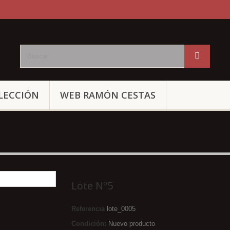
LECCIÓN
WEB RAMÓN CESTAS
Lote Nº5
Referencia
lote_0005
Condición:
Nuevo producto