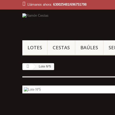
Llámanos ahora:
630025481/696751798
LOTES
CESTAS
BAÚLES
SE
Lote Nº5