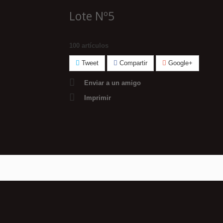
Lote Nº5
100
artículos
Tweet
Compartir
Google+
Enviar a un amigo
Imprimir